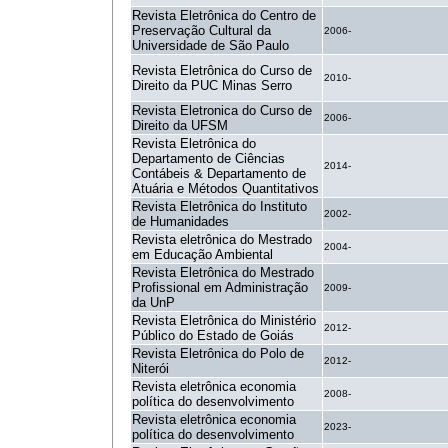
Revista Eletrônica do Centro de
Preservação Cultural da
2006-
Universidade de São Paulo
Revista Eletrônica do Curso de
2010-
Direito da PUC Minas Serro
Revista Eletronica do Curso de
2006-
Direito da UFSM
Revista Eletrônica do
Departamento de Ciências
2014-
Contábeis & Departamento de
Atuária e Métodos Quantitativos
Revista Eletrônica do Instituto
2002-
de Humanidades
Revista eletrônica do Mestrado
2004-
em Educação Ambiental
Revista Eletrônica do Mestrado
Profissional em Administração
2009-
da UnP
Revista Eletrônica do Ministério
2012-
Público do Estado de Goiás
Revista Eletrônica do Polo de
2012-
Niterói
Revista eletrônica economia
2008-
política do desenvolvimento
Revista eletrônica economia
2023-
política do desenvolvimento