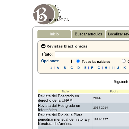
Inicio
Buscar artículos
Localizar re
Título:
Opciones:
[
Todas las palabras
C
#
|
A
|
B
|
C
|
D
|
E
|
F
|
G
|
H
|
I
|
J
|
K
Siguiente
Titulo
Fecha
Revista del Posgrado en
2014-
derecho de la UNAM
Revista del Postgrado en
2014-2014
Informática
Revista del Rio de la Plata
periódico mensual de historia y
1871-1877
literatura de América