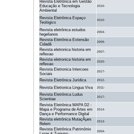
Revista Eletrônica em Gestão
Educação e Tecnologia
2010-
Ambiental
Revista Eletrônica Espaço
2010-
Teológico
Revista eletrônica estudos
2004-
hegelianos
Revista Eletrônica Extensão
2006-
Cidadã
Revista eletronica historia em
2007-
reflexao
Revista eletronica historia em
2020-
reflexao
Revista Eletronica Intercoes
2017-
Sociais
Revista Eletrônica Jurídica
2012-
Revista Eletronica Lingua Viva
2011-
Revista Eletrônica Ludus
2017-
Scientiae
Revista Eletrônica MAPA D2 -
Mapa e Programa de Artes em
2014-
Dança e Performance Digital
Revista eletrônica MutaçÃµes
2013-
Relem
Revista Eletrônica Patrimônio
2004-
Lazer & Turismo