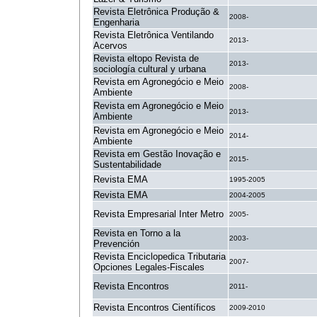
Revista Eletrônica Produção &
2008-
Engenharia
Revista Eletrônica Ventilando
2013-
Acervos
Revista eltopo Revista de
2013-
sociología cultural y urbana
Revista em Agronegócio e Meio
2008-
Ambiente
Revista em Agronegócio e Meio
2013-
Ambiente
Revista em Agronegócio e Meio
2014-
Ambiente
Revista em Gestão Inovação e
2015-
Sustentabilidade
Revista EMA
1995-2005
Revista EMA
2004-2005
Revista Empresarial Inter Metro
2005-
Revista en Torno a la
2003-
Prevención
Revista Enciclopedica Tributaria
2007-
Opciones Legales-Fiscales
Revista Encontros
2011-
Revista Encontros Científicos
2009-2010