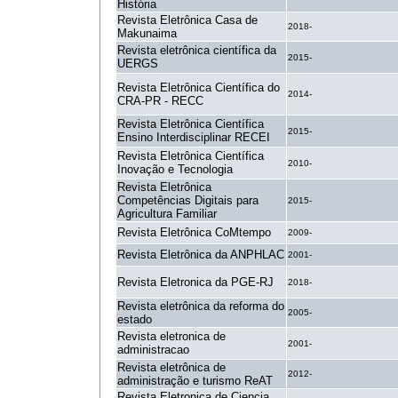
História
Revista Eletrônica Casa de
2018-
Makunaima
Revista eletrônica científica da
2015-
UERGS
Revista Eletrônica Científica do
2014-
CRA-PR - RECC
Revista Eletrônica Científica
2015-
Ensino Interdisciplinar RECEI
Revista Eletrônica Científica
2010-
Inovação e Tecnologia
Revista Eletrônica
Competências Digitais para
2015-
Agricultura Familiar
Revista Eletrônica CoMtempo
2009-
Revista Eletrônica da ANPHLAC
2001-
Revista Eletronica da PGE-RJ
2018-
Revista eletrônica da reforma do
2005-
estado
Revista eletronica de
2001-
administracao
Revista eletrônica de
2012-
administração e turismo ReAT
Revista Eletronica de Ciencia