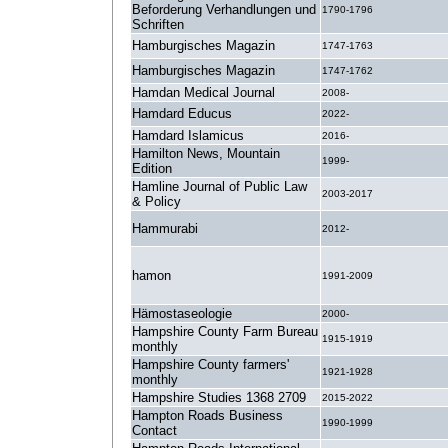
Beforderung Verhandlungen und
1790-1796
Schriften
Hamburgisches Magazin
1747-1763
Hamburgisches Magazin
1747-1762
Hamdan Medical Journal
2008-
Hamdard Educus
2022-
Hamdard Islamicus
2016-
Hamilton News, Mountain
1999-
Edition
Hamline Journal of Public Law
2003-2017
& Policy
Hammurabi
2012-
hamon
1991-2009
Hämostaseologie
2000-
Hampshire County Farm Bureau
1915-1919
monthly
Hampshire County farmers'
1921-1928
monthly
Hampshire Studies 1368 2709
2015-2022
Hampton Roads Business
1990-1999
Contact