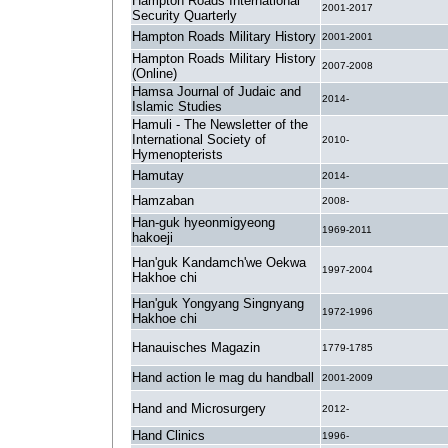
Hampton Roads International
2001-2017
Security Quarterly
Hampton Roads Military History
2001-2001
Hampton Roads Military History
2007-2008
(Online)
Hamsa Journal of Judaic and
2014-
Islamic Studies
Hamuli - The Newsletter of the
International Society of
2010-
Hymenopterists
Hamutay
2014-
Hamzaban
2008-
Han-guk hyeonmigyeong
1969-2011
hakoeji
Han'guk Kandamch'we Oekwa
1997-2004
Hakhoe chi
Han'guk Yongyang Singnyang
1972-1996
Hakhoe chi
Hanauisches Magazin
1779-1785
Hand action le mag du handball
2001-2009
Hand and Microsurgery
2012-
Hand Clinics
1996-