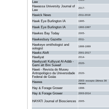
Law
Hawassa University Journal of
2017-
Law
Hawick News
2011-2019
Hawk Eye Burlington IA
1995-
Hawk Eye Burlington IA
1993-1997
Hawkes Bay Today
2005-
Hawkesbury Gazette
2011-
Hawkeye ornithologist and
1888-1889
oologist
Hawks Aloft
2001-2017
Hawliyat
2014-
Ḥawliyyatt Kulliyyat Al-Adāb -
2020-
Gami att Bini Suwaif
Hawò - Revista do Museu
Antropológico da Universidade
2020-
Federal de Goiás
2003- excepto últimos 36
Hawwa
meses
Hay & Forage Grower
1998-
Hay & Forage Grower
2003-2014
HAYATI Journal of Biosciences
2005-