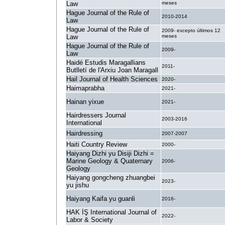
Law
meses
Hague Journal of the Rule of
2010-2014
Law
Hague Journal of the Rule of
2009- excepto últimos 12
Law
meses
Hague Journal of the Rule of
2009-
Law
Haidé Estudis Maragallians
2011-
Butlletí de l'Arxiu Joan Maragall
Hail Journal of Health Sciences
2020-
Haimaprabha
2021-
Hainan yixue
2021-
Hairdressers Journal
2003-2016
International
Hairdressing
2007-2007
Haiti Country Review
2000-
Haiyang Dizhi yu Disiji Dizhi =
Marine Geology & Quaternary
2006-
Geology
Haiyang gongcheng zhuangbei
2023-
yu jishu
Haiyang Kaifa yu guanli
2016-
HAK İŞ International Journal of
2022-
Labor & Society