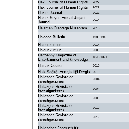
Haki Journal of Human Rights
2022-
Haki Journal of Human Rights
2022-
Hakim Journal
2022-
Hakim Seyed Esmail Jorjani
2014-
Journal
Halaman Olahraga Nusantara
2018-
Haldane Bulletin
1980-1983
Halduskultuur
2014-
Halduskultuur
2005-
Halfpenny Magazine of
1840-1841
Entertainment and Knowledge
Halifax Courier
2019-
Halk Sağlığı Hemşireliği Dergisi
2019-
Hallazgos Revista de
2004-
investigaciones
Hallazgos Revista de
2004-
investigaciones
Hallazgos Revista de
2005-
investigaciones
Hallazgos Revista de
2015-
investigaciones
Hallazgos Revista de
2012-
investigaciones
Hallesches Jahrbuch für