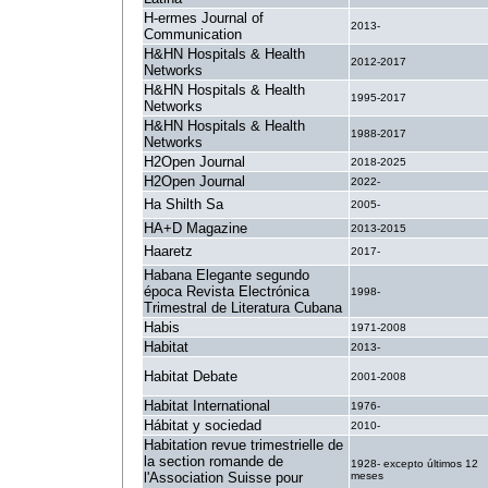
H-ermes Journal of
2013-
Communication
H&HN Hospitals & Health
2012-2017
Networks
H&HN Hospitals & Health
1995-2017
Networks
H&HN Hospitals & Health
1988-2017
Networks
H2Open Journal
2018-2025
H2Open Journal
2022-
Ha Shilth Sa
2005-
HA+D Magazine
2013-2015
Haaretz
2017-
Habana Elegante segundo
época Revista Electrónica
1998-
Trimestral de Literatura Cubana
Habis
1971-2008
Habitat
2013-
Habitat Debate
2001-2008
Habitat International
1976-
Hábitat y sociedad
2010-
Habitation revue trimestrielle de
la section romande de
1928- excepto últimos 12
l'Association Suisse pour
meses