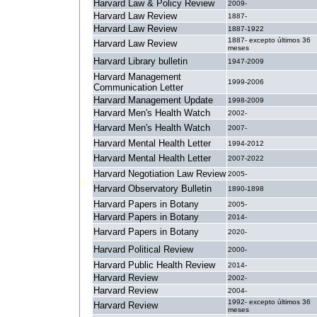
Harvard Law & Policy Review
2009-
Harvard Law Review
1887-
Harvard Law Review
1887-1922
1887- excepto últimos 36
Harvard Law Review
meses
Harvard Library bulletin
1947-2009
Harvard Management
1999-2006
Communication Letter
Harvard Management Update
1998-2009
Harvard Men's Health Watch
2002-
Harvard Men's Health Watch
2007-
Harvard Mental Health Letter
1994-2012
Harvard Mental Health Letter
2007-2022
Harvard Negotiation Law Review
2005-
Harvard Observatory Bulletin
1890-1898
Harvard Papers in Botany
2005-
Harvard Papers in Botany
2014-
Harvard Papers in Botany
2020-
Harvard Political Review
2000-
Harvard Public Health Review
2014-
Harvard Review
2002-
Harvard Review
2004-
1992- excepto últimos 36
Harvard Review
meses