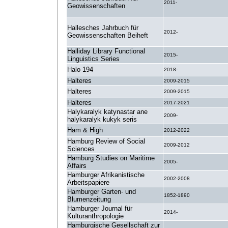
2011-
Geowissenschaften
Hallesches Jahrbuch für
2012-
Geowissenschaften Beiheft
Halliday Library Functional
2015-
Linguistics Series
Halo 194
2018-
Halteres
2009-2015
Halteres
2009-2015
Halteres
2017-2021
Halykaralyk katynastar ane
2009-
halykaralyk kukyk seris
Ham & High
2012-2022
Hamburg Review of Social
2009-2012
Sciences
Hamburg Studies on Maritime
2005-
Affairs
Hamburger Afrikanistische
2002-2008
Arbeitspapiere
Hamburger Garten- und
1852-1890
Blumenzeitung
Hamburger Journal für
2014-
Kulturanthropologie
Hamburgische Gesellschaft zur