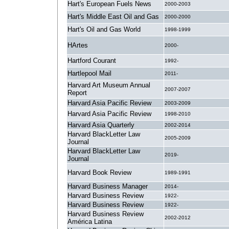
Hart's European Fuels News
2000-2003
Hart's Middle East Oil and Gas
2000-2000
Hart's Oil and Gas World
1998-1999
HArtes
2000-
Hartford Courant
1992-
Hartlepool Mail
2011-
Harvard Art Museum Annual
2007-2007
Report
Harvard Asia Pacific Review
2003-2009
Harvard Asia Pacific Review
1998-2010
Harvard Asia Quarterly
2002-2014
Harvard BlackLetter Law
2005-2009
Journal
Harvard BlackLetter Law
2019-
Journal
Harvard Book Review
1989-1991
Harvard Business Manager
2014-
Harvard Business Review
1922-
Harvard Business Review
1922-
Harvard Business Review
2002-2012
América Latina