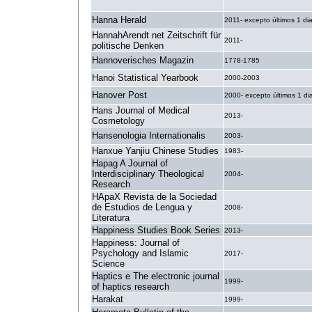
Hanna Herald
2011- excepto últimos 1 di
HannahArendt net Zeitschrift für
2011-
politische Denken
Hannoverisches Magazin
1778-1785
Hanoi Statistical Yearbook
2000-2003
Hanover Post
2000- excepto últimos 1 di
Hans Journal of Medical
2013-
Cosmetology
Hansenologia Internationalis
2003-
Hanxue Yanjiu Chinese Studies
1983-
Hapag A Journal of
Interdisciplinary Theological
2004-
Research
HApaX Revista de la Sociedad
de Estudios de Lengua y
2008-
Literatura
Happiness Studies Book Series
2013-
Happiness: Journal of
Psychology and Islamic
2017-
Science
Haptics e The electronic journal
1999-
of haptics research
Harakat
1999-