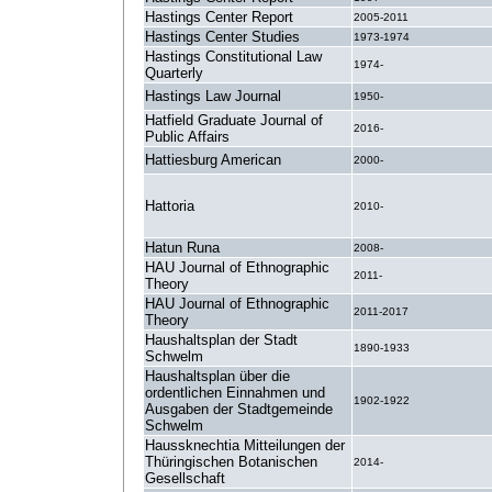
Hastings Center Report
2005-2011
Hastings Center Studies
1973-1974
Hastings Constitutional Law
1974-
Quarterly
Hastings Law Journal
1950-
Hatfield Graduate Journal of
2016-
Public Affairs
Hattiesburg American
2000-
Hattoria
2010-
Hatun Runa
2008-
HAU Journal of Ethnographic
2011-
Theory
HAU Journal of Ethnographic
2011-2017
Theory
Haushaltsplan der Stadt
1890-1933
Schwelm
Haushaltsplan über die
ordentlichen Einnahmen und
1902-1922
Ausgaben der Stadtgemeinde
Schwelm
Haussknechtia Mitteilungen der
Thüringischen Botanischen
2014-
Gesellschaft