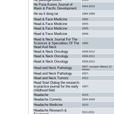
He Puna Korero Journal of
2004-2010
Maori & Pacific Development
He wu li dong tai
1984-1996
Head & Face Medicine
2005-
Head & Face Medicine
2005-
Head & Face Medicine
2005-
Head & Face Medicine
2009-
Head & Neck Journal For The
Sciences & Specialties Of The
1996-
Head And Neck
Head & Neck Oncology
2009-2012
Head & Neck Oncology
2009-2012
Head & Neck Oncology
2009-2012
2007- excepto últimos 12
Head and Neck Pathology
meses
Head and Neck Pathology
2007-
Head and Neck Tumors
2012-
Head Start Dialog the research-
to-practice journal for the early
1997-
childhood field
Headache
2015-
Headache Currents
2004-2006
Headache Medicine
2010-
Headache Research &
2011-2011