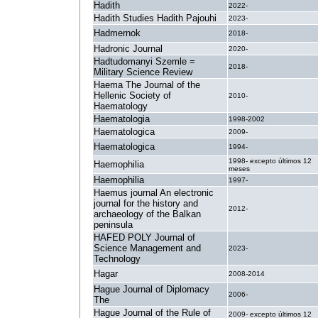
Hadith
2022-
Hadith Studies Hadith Pajouhi
2023-
Hadmernok
2018-
Hadronic Journal
2020-
Hadtudomanyi Szemle =
2018-
Military Science Review
Haema The Journal of the
Hellenic Society of
2010-
Haematology
Haematologia
1998-2002
Haematologica
2009-
Haematologica
1994-
1998- excepto últimos 12
Haemophilia
meses
Haemophilia
1997-
Haemus journal An electronic
journal for the history and
2012-
archaeology of the Balkan
peninsula
HAFED POLY Journal of
Science Management and
2023-
Technology
Hagar
2008-2014
Hague Journal of Diplomacy
2006-
The
Hague Journal of the Rule of
2009- excepto últimos 12