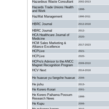
Hazardous Waste Consultant
2002-2013
Hazards Trade Unions Health
1998-
and Work
HazMat Management
1996-2011
HBRC Journal
2012-2018
HBRC Journal
2012-
HCA Healthcare Journal of
2020-
Medicine
HCM Sales Marketing &
2017-2023
Alliance Excellence
HCPLive
2021-
HCPLive
2020-
HCPro's Advisor to the ANCC
2009-2010
Magnet Recognition Program
HCV Next
2014-2018
He huaxue yu fangshe huaxue
2006-
He jishu
2013-
He Korero Korari
2001-
He Korero Paihama Possum
1998-
Research News
He Kupu
2006-
He pukenga korero
2010-