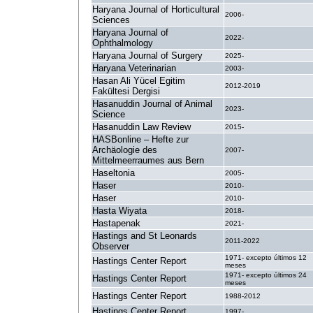
Haryana Journal of Horticultural
2006-
Sciences
Haryana Journal of
2022-
Ophthalmology
Haryana Journal of Surgery
2025-
Haryana Veterinarian
2003-
Hasan Ali Yücel Egitim
2012-2019
Fakültesi Dergisi
Hasanuddin Journal of Animal
2023-
Science
Hasanuddin Law Review
2015-
HASBonline – Hefte zur
Archäologie des
2007-
Mittelmeerraumes aus Bern
Haseltonia
2005-
Haser
2010-
Haser
2010-
Hasta Wiyata
2018-
Hastapenak
2021-
Hastings and St Leonards
2011-2022
Observer
1971- excepto últimos 12
Hastings Center Report
meses
1971- excepto últimos 24
Hastings Center Report
meses
Hastings Center Report
1988-2012
Hastings Center Report
1997-