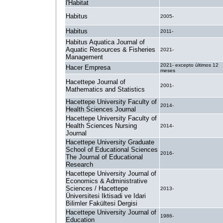
l'Habitat
Habitus
2005-
Habitus
2011-
Habitus Aquatica Journal of
Aquatic Resources & Fisheries
2021-
Management
2021- excepto últimos 12
Hacer Empresa
meses
Hacettepe Journal of
2001-
Mathematics and Statistics
Hacettepe University Faculty of
2014-
Health Sciences Journal
Hacettepe University Faculty of
Health Sciences Nursing
2014-
Journal
Hacettepe University Graduate
School of Educational Sciences
2016-
The Journal of Educational
Research
Hacettepe University Journal of
Economics & Administrative
Sciences / Hacettepe
2013-
Üniversitesi Iktisadi ve Idari
Bilimler Fakültesi Dergisi
Hacettepe University Journal of
1986-
Education