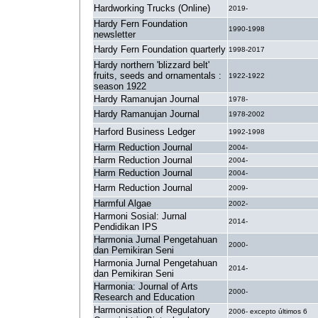
Hardworking Trucks (Online)
2019-
Hardy Fern Foundation
1990-1998
newsletter
Hardy Fern Foundation quarterly
1998-2017
Hardy northern 'blizzard belt'
fruits, seeds and ornamentals :
1922-1922
season 1922
Hardy Ramanujan Journal
1978-
Hardy Ramanujan Journal
1978-2002
Harford Business Ledger
1992-1998
Harm Reduction Journal
2004-
Harm Reduction Journal
2004-
Harm Reduction Journal
2004-
Harm Reduction Journal
2009-
Harmful Algae
2002-
Harmoni Sosial: Jurnal
2014-
Pendidikan IPS
Harmonia Jurnal Pengetahuan
2000-
dan Pemikiran Seni
Harmonia Jurnal Pengetahuan
2014-
dan Pemikiran Seni
Harmonia: Journal of Arts
2000-
Research and Education
Harmonisation of Regulatory
2006- excepto últimos 6