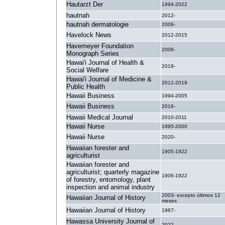
Hautarzt Der
1994-2022
hautnah
2012-
hautnah dermatologie
2009-
Havelock News
2012-2015
Havemeyer Foundation
2006-
Monograph Series
Hawai'i Journal of Health &
2019-
Social Welfare
Hawai'i Journal of Medicine &
2012-2019
Public Health
Hawaii Business
1994-2005
Hawaii Business
2016-
Hawaii Medical Journal
2010-2011
Hawaii Nurse
1995-2000
Hawaii Nurse
2020-
Hawaiian forester and
1905-1922
agriculturist
Hawaiian forester and
agriculturist; quarterly magazine
1906-1922
of forestry, entomology, plant
inspection and animal industry
2003- excepto últimos 12
Hawaiian Journal of History
meses
Hawaiian Journal of History
1967-
Hawassa University Journal of
2022-