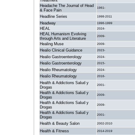
Treatment
Headache The Journal of Head
1961-
& Face Pain
Headline Series
1998-2011
Headway
1996-1999
HEAL
2024-
HEAL Humanism Evolving
2009-
through Arts and Literature
Healing Muse
2009-
Healio Clinical Guidance
2023-
Healio Gastroenterology
2024-
Healio Gastroenterology
2015-
Healio Rheumatology
2024-
Healio Rheumatology
2016-
Health & Addictions Salud y
2001-
Drogas
Health & Addictions Salud y
2009-
Drogas
Health & Addictions Salud y
2009-
Drogas
Health & Addictions Salud y
2001-
Drogas
Health & Beauty Salon
2002-2010
Health & Fitness
2014-2019