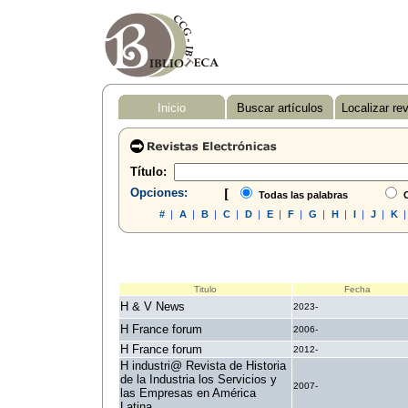
Inicio
Buscar artículos
Localizar re
Título:
Opciones:
[
Todas las palabras
C
#
|
A
|
B
|
C
|
D
|
E
|
F
|
G
|
H
|
I
|
J
|
K
Titulo
Fecha
H & V News
2023-
H France forum
2006-
H France forum
2012-
H industri@ Revista de Historia
de la Industria los Servicios y
2007-
las Empresas en América
Latina