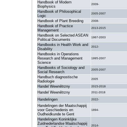
Handbook of Modern
2009-
Biophysics
Handbook of Philosophical
2005-2007
Logic
Handbook of Plant Breeding
2008-
Handbook of Practice
2013-2015
Management
Handbook on Selected ASEAN
1967-2003
Political Documents
Handbooks in Health Work and
2012-
Disability
Handbooks in Operations
Research and Management
1995-2007
Science
Handbooks of Sociology and
2005-2007
Social Research
Handbuch diagnostische
2005
Radiologie
Handel Wewnêtrzny
2015-2018
Handel Wewnêtrzny
2011-2018
Handelingen
2022-
Handelingen der Maatschappij
voor Geschiedenis en
1894-
Oudheidkunde te Gent
Handelingen Koninklijke
Zuidnederlandse Maatschappij
2014-