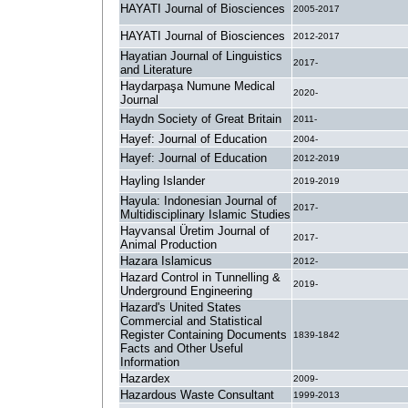
HAYATI Journal of Biosciences
2005-2017
HAYATI Journal of Biosciences
2012-2017
Hayatian Journal of Linguistics
2017-
and Literature
Haydarpaşa Numune Medical
2020-
Journal
Haydn Society of Great Britain
2011-
Hayef: Journal of Education
2004-
Hayef: Journal of Education
2012-2019
Hayling Islander
2019-2019
Hayula: Indonesian Journal of
2017-
Multidisciplinary Islamic Studies
Hayvansal Üretim Journal of
2017-
Animal Production
Hazara Islamicus
2012-
Hazard Control in Tunnelling &
2019-
Underground Engineering
Hazard's United States
Commercial and Statistical
Register Containing Documents
1839-1842
Facts and Other Useful
Information
Hazardex
2009-
Hazardous Waste Consultant
1999-2013