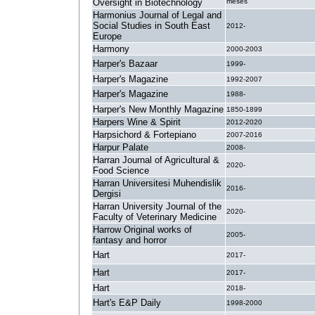
Oversight in Biotechnology
meses
Harmonius Journal of Legal and
Social Studies in South East
2012-
Europe
Harmony
2000-2003
Harper's Bazaar
1999-
Harper's Magazine
1992-2007
Harper's Magazine
1988-
Harper's New Monthly Magazine
1850-1899
Harpers Wine & Spirit
2012-2020
Harpsichord & Fortepiano
2007-2016
Harpur Palate
2008-
Harran Journal of Agricultural &
2020-
Food Science
Harran Universitesi Muhendislik
2016-
Dergisi
Harran University Journal of the
2020-
Faculty of Veterinary Medicine
Harrow Original works of
2005-
fantasy and horror
Hart
2017-
Hart
2017-
Hart
2018-
Hart's E&P Daily
1998-2000