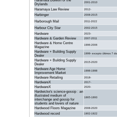
Haramata Bulletin of the
2001-2010
Drylands
Haramaya Law Review
2012-
Harbinger
2008-2015
Harborough Mail
2011-2022
Harbour City Star
2002-2015
Hardware
2023-
Hardware & Garden Review
2007-2011
Hardware & Home Centre
1996-2006
Magazine
Hardware + Building Supply
1999- excepto últimos 7 di
Dealer
Hardware + Building Supply
2015-2020
Dealer
Hardware Age Home
1998-1998
Improvement Market
Hardware Retailing
2018-
HardwareX
2017-
HardwareX
2020-
Hardwicke's science-gossip : an
illustrated medium of
1865-1893
interchange and gossip for
students and lovers of nature
Hardwood Floors Magazine
2008-2020
Hardwood record
1902-1922