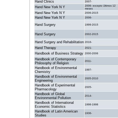
Hand Clinics
2007-
2006- excepto últimos 12
Hand New York N Y
meses
Hand New York N Y
2006-2015
Hand New York N Y
2006-
Hand Surgery
1999-2015
Hand Surgery
2002-2015
Hand Surgery and Rehabilitation
2016-
Hand Therapy
2021-
Handbook of Business Strategy
2000-2006
Handbook of Contemporary
2011-
Philosophy of Religion
Handbook of Environmental
1997-
Chemistry
Handbook of Environmental
2005-2010
Engineering
Handbook of Experimental
2005-
Pharmacology
Handbook of Global
2014-
Environmental Pollution
Handbook of International
1998-1998
Economic Statistics
Handbook of Latin American
1936-
Studies