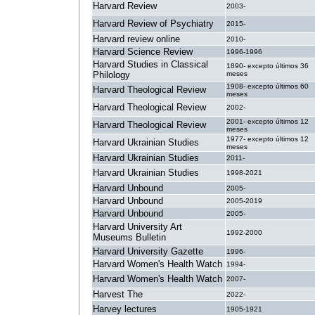
Harvard Review
2003-
Harvard Review of Psychiatry
2015-
Harvard review online
2010-
Harvard Science Review
1996-1996
Harvard Studies in Classical
1890- excepto últimos 36
Philology
meses
1908- excepto últimos 60
Harvard Theological Review
meses
Harvard Theological Review
2002-
2001- excepto últimos 12
Harvard Theological Review
meses
1977- excepto últimos 12
Harvard Ukrainian Studies
meses
Harvard Ukrainian Studies
2011-
Harvard Ukrainian Studies
1998-2021
Harvard Unbound
2005-
Harvard Unbound
2005-2019
Harvard Unbound
2005-
Harvard University Art
1992-2000
Museums Bulletin
Harvard University Gazette
1996-
Harvard Women's Health Watch
1994-
Harvard Women's Health Watch
2007-
Harvest The
2022-
Harvey lectures
1905-1921